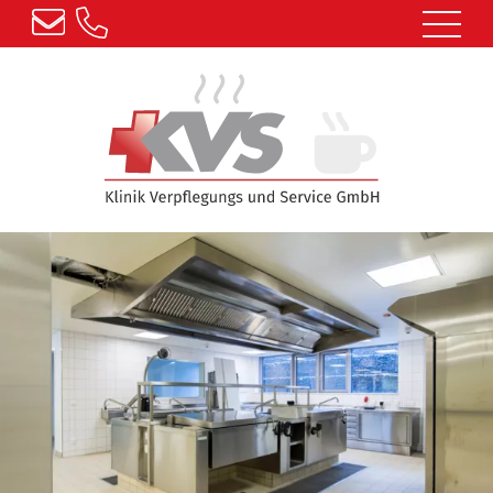
A+
A
A-